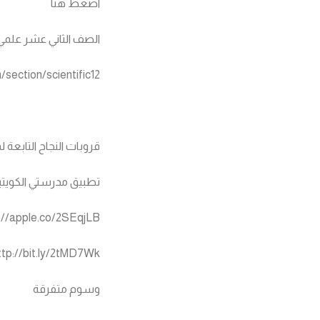
اضغط هنا
الصف الثاني عشر علمي
section/scientific12
قروبات النجاح التابعة
تطبيق مدرستي الكويتي
://apple.co/2SEqjLB
ttp://bit.ly/2tMD7Wk
وسوم متفرقة