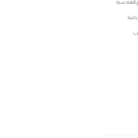
 الهندسية
باعية
ب .