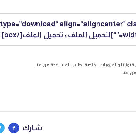
 type=”download” align=”aligncenter” cl
]لتحميل الملف :
تحميل الملف
[/box]
عبر قنواتنا والقروبات الخاصة لطلب المساعدة
من هنا
ن هنا
شارك