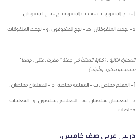
أ – نجح المتفوق . ب – نجحت المتفوقة . ج – نجح المتفوقان .
د – نجحت المتفوقتان . هـ – نجح المتفوقون . و – نجحت المتفوقات .
المهارة الثانية : ( كتابة المبتدأ في جملة ” مفردا ، مثنى ، جمعا ”
مستوفيا تذكيره وتأنيثه ) .
أ – المعلم مخلص . ب – المعلمة مخلصة . ج – المعلمان مخلصان .
د – المعلمتان مخلصتان . هـ – المعلمون مخلصون . و – المعلمات
مخلصات .
درس عربي صف خامس: