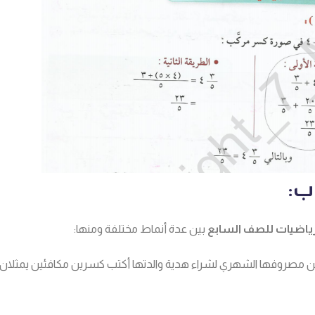
ب:
رياضيات للصف السابع
بين عدة أنماط مختلفة ومنها:
– تدخر منال 3/9 من مصروفها الشهري لشراء هدية والدتها أكتب كسرين مكافئين يمثل