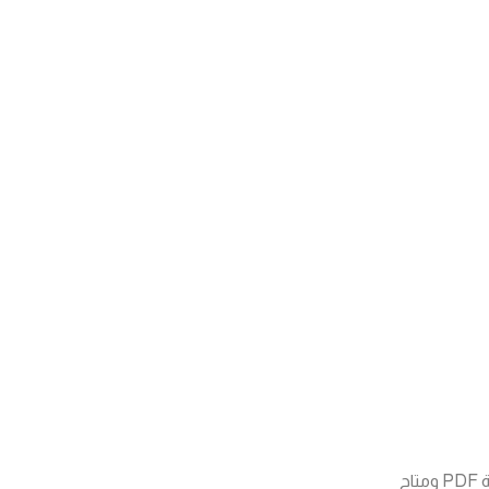
تجدونه بصيغة PDF ومتاح