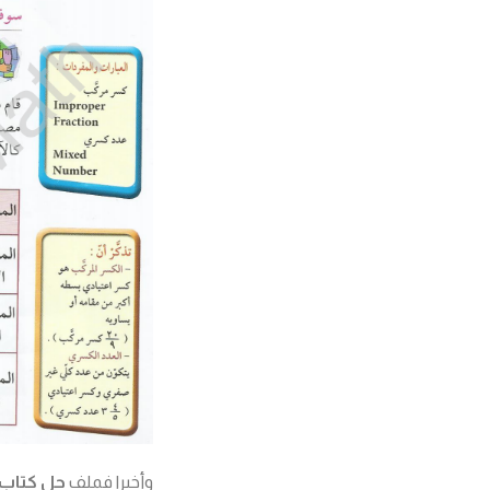
وأخيرا فملف
حل كتاب