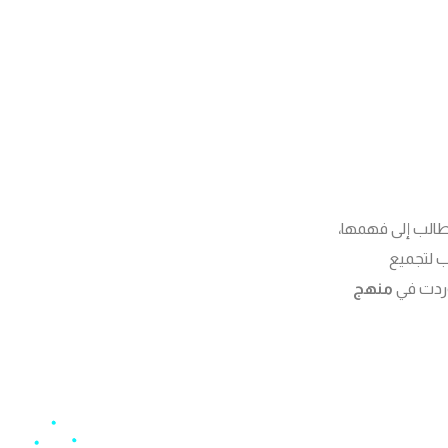
طالب إلى فهمها،
اب لتجميع
وردت في
منهج