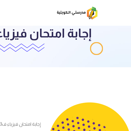
إجابة امتحان فيزياء ف3 للصف العاشر الأحمدي التعليمية 2012-2013