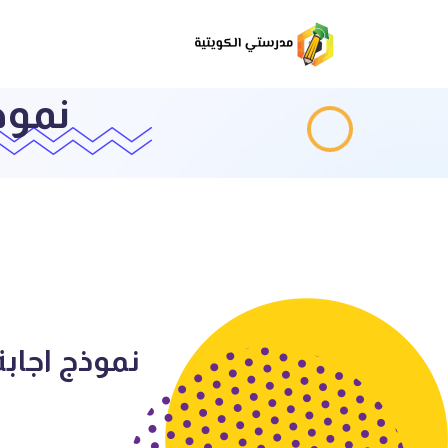
نموذج 
نموذج اجابة علو