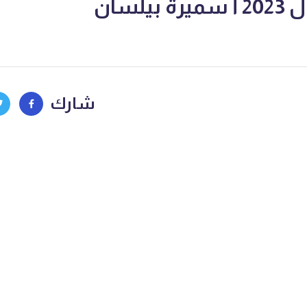
يلسان
شارك