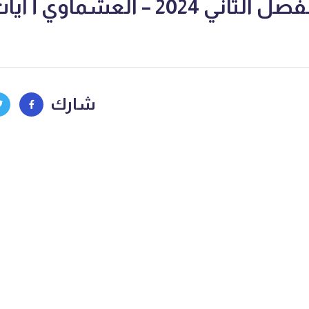
2 – العشماوي أ آيات أحمد
شارك