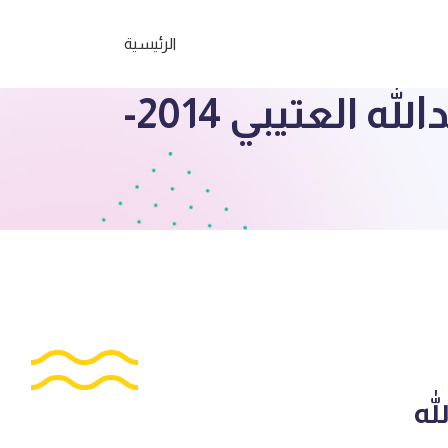
الرئيسية
الصف العاشر حل اختبار 1 رياضيات ف3 ث. عبدالله العتيبي 2014-
 ث. عبدالله