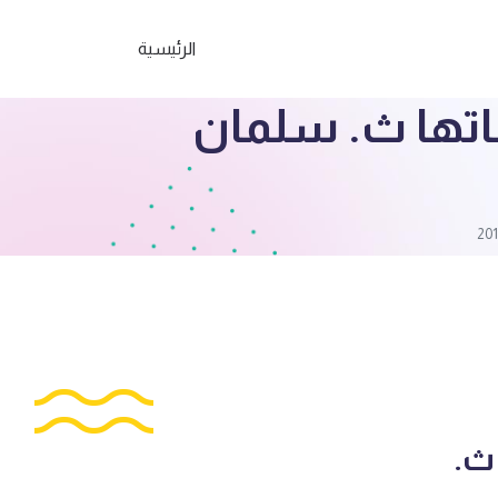
الرئيسية
باتها ث. سلمان
ث.