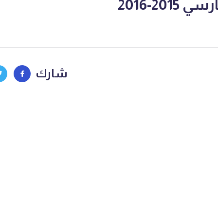
201-2016
شارك