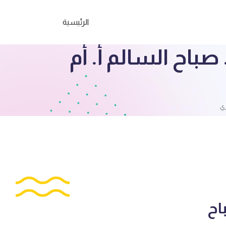
الرئيسية
باح السالم أ. أم
ري
اح