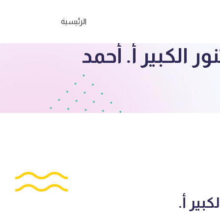
الرئيسية
 الكبير أ. أحمد
بير أ.