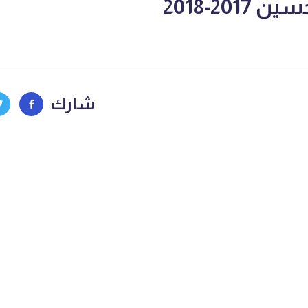
201-2018
شارك