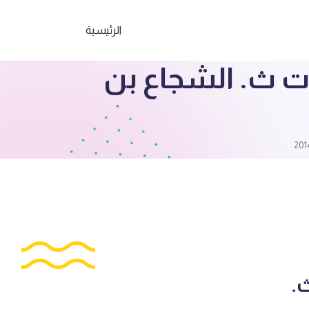
الرئيسية
ات ث. الشجاع بن
.