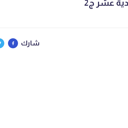
دية عشر ج2
شارك